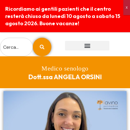
Ricordiamo ai gentili pazienti che il centro
resterà chiuso da lunedì 10 agosto a sabato 15
agosto 2026. Buone vacanze!
ESAMI E PREPARAZIONI
REFERTI ONLINE
Medico senologo
Dott.ssa ANGELA ORSINI