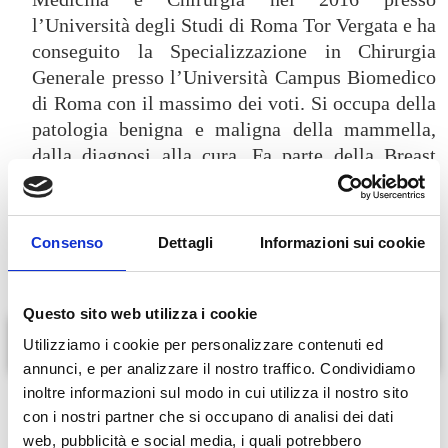
l’Università degli Studi di Roma Tor Vergata e ha
conseguito la Specializzazione in Chirurgia
Generale presso l’Università Campus Biomedico
di Roma con il massimo dei voti. Si occupa della
patologia benigna e maligna della mammella,
dalla diagnosi alla cura. Fa parte della Breast
Unit della Fondazione Policlinico Campus
Biomedico di Roma dove svolge attività
ambulatoriale e chirurgica.
Consenso
Dettagli
Informazioni sui cookie
Questo sito web utilizza i cookie
Servizi offerti
Utilizziamo i cookie per personalizzare contenuti ed
annunci, e per analizzare il nostro traffico. Condividiamo
inoltre informazioni sul modo in cui utilizza il nostro sito
Diagnosi ecografica delle malattie del seno
con i nostri partner che si occupano di analisi dei dati
Check up oncologico patologie tumorali di altri organi (tiroide,
web, pubblicità e social media, i quali potrebbero
addome, linfonodi, ecc..)