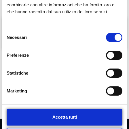
combinarle con altre informazioni che ha fornito loro o
che hanno raccolto dal suo utilizzo dei loro servizi.
Visita senologica
S
Necessari
e
Quando fare un controllo
l
e
Preferenze
z
PRENOTA ORA
i
o
Statistiche
n
e
Marketing
d
e
l
c
Accetta tutti
o
n