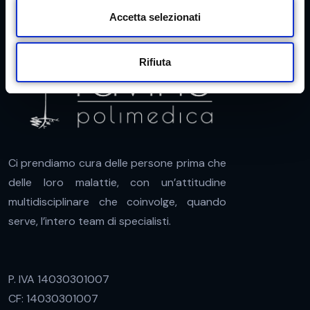
s
Accetta selezionati
e
n
Rifiuta
s
o
Ci prendiamo cura delle persone prima che
delle loro malattie, con un’attitudine
multidisciplinare che coinvolge, quando
serve, l’intero team di specialisti.
P. IVA 14030301007
CF: 14030301007