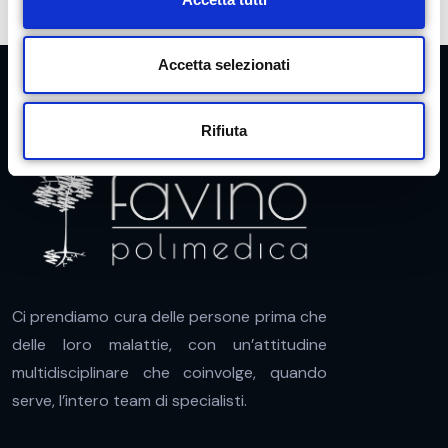
o
n
s
Accetta selezionati
e
n
Rifiuta
s
o
Ci prendiamo cura delle persone prima che
delle loro malattie, con un’attitudine
multidisciplinare che coinvolge, quando
serve, l’intero team di specialisti.