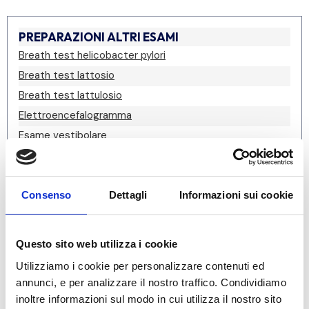
PREPARAZIONI ALTRI ESAMI
Breath test helicobacter pylori
Breath test lattosio
Breath test lattulosio
Elettroencefalogramma
Esame vestibolare
Estrazione tappi e lavaggio auricolare
Laringoscopia
Prick test
Consenso
Dettagli
Informazioni sui cookie
Spirometria
Tamponi vaginali
Questo sito web utilizza i cookie
Tamponi uretrali
Utilizziamo i cookie per personalizzare contenuti ed
Tamponi rettali
annunci, e per analizzare il nostro traffico. Condividiamo
Uroflussimetria
inoltre informazioni sul modo in cui utilizza il nostro sito