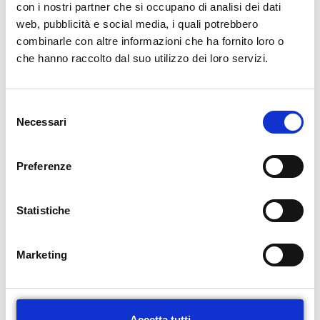
con i nostri partner che si occupano di analisi dei dati
web, pubblicità e social media, i quali potrebbero
PREPARAZIONI ANALISI CLINICHE
combinarle con altre informazioni che ha fornito loro o
Analisi cliniche generiche
che hanno raccolto dal suo utilizzo dei loro servizi.
Analisi allergologiche
Curva glicemica e insulinemica
S
Glucosio, Insulina, Cortisolo e Peptide C post prandiale
Necessari
e
Esame colturale urine
l
Esame completo urine
e
Preferenze
Esame citologico urine
z
i
Esame feci su più campioni
o
Statistiche
Esame urine delle 24h
n
Esame urine acidificate delle 24h
e
Marketing
Scotch test
d
e
l
c
Accetta tutti