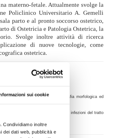
cina materno-fetale. Attualmente svolge la
one Policlinico Universitario A. Gemelli
ala parto e al pronto soccorso ostetrico,
arto di Ostetricia e Patologia Ostetrica, la
rio. Svolge inoltre attività di ricerca
applicazione di nuove tecnologie, come
ecografica ostetrica.
Informazioni sui cookie
ecografici (translucenza nucale, ecografia morfologica ed
vaio policistico, irregolarità mestruali, infezioni del tratto
o. Condividiamo inoltre
i dei dati web, pubblicità e