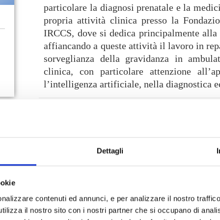
particolare la diagnosi prenatale e la medi
propria attività clinica presso la Fondazi
IRCCS, dove si dedica principalmente alla s
affiancando a queste attività il lavoro in rep
sorveglianza della gravidanza in ambulato
clinica, con particolare attenzione all’
l’intelligenza artificiale, nella diagnostica 
Patologie trattate
Formazione
Dettagli
gravidanza in tutte le sue fasi, con principali controlli 
ecografia del terzo trimestre con flussimetria)
principali condizioni ginecologiche benigne (
sindrome dell’o
ookie
genitale
)
nalizzare contenuti ed annunci, e per analizzare il nostro traffic
ilizza il nostro sito con i nostri partner che si occupano di analis