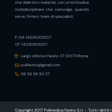
che delle loro malattie, con un’attitudine
e
n
multidisciplinare che coinvolge, quando
s
serve, l’intero team di specialisti.
o
P. IVA 14030301007
CF: 14030301007
Largo Alfonso Favino 37 00173 Roma
polifavino@gmail.com
06 56 56 90 37
Copyright 2017 Polimedica Favino S.r.l. – Tutti i diritti r