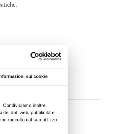
eatiche.
itale femminile;
organi e tessuti superficiali;
scolare della ghiandola tiroidea;
, tendini e articolazioni;
Informazioni sui cookie
e maschile;
o. Condividiamo inoltre
i dei dati web, pubblicità e
nno raccolto dal suo utilizzo