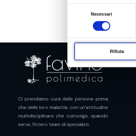
S
Necessari
e
l
e
z
i
o
Rifiuta
n
e
d
e
l
c
Ci prendiamo cura delle persone prima
o
che delle loro malattie, con un’attitudine
n
multidisciplinare che coinvolge, quando
s
e
serve, l’intero team di specialisti.
n