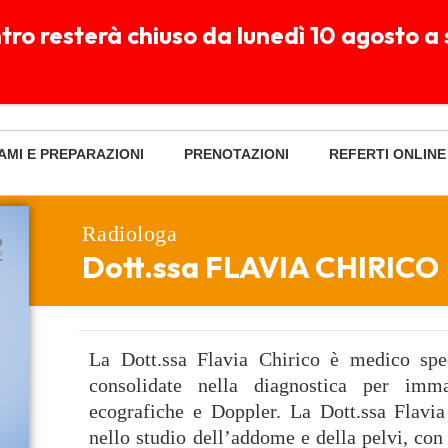
entro resterà chiuso da lunedì 10 agosto
Ve 7:30-20:00 - Sa 7:30-14:00
Clicca per chattare
enica chiuso
su WhatsApp
AMI E PREPARAZIONI
PRENOTAZIONI
REFERTI ONLINE
Radiologa
Dott.ssa FLAVIA CHIRICO
La Dott.ssa Flavia Chirico è medico spe
consolidate nella diagnostica per imma
ecografiche e Doppler. La Dott.ssa Flavia
nello studio dell’addome e della pelvi, con