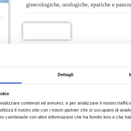
ginecologiche, urologiche, epatiche e pancr
Servizi offerti
Ecografie transvaginali, per la valutazione dell’apparato gen
Ecografie dell’addome e di cute e sottocute, per lo studio di 
Ecocolor Doppler della tiroide, per l’analisi morfologica e va
Ecografie muscolo-scheletriche, per la valutazione di muscoli
Dettagli
Ecografie transrettali, per lo studio dell’apparato urogenital
Ecocolor Doppler dei vasi epiaortici
ookie
nalizzare contenuti ed annunci, e per analizzare il nostro traffic
ilizza il nostro sito con i nostri partner che si occupano di analis
PRENOTA ORA
ero combinarle con altre informazioni che ha fornito loro o che ha