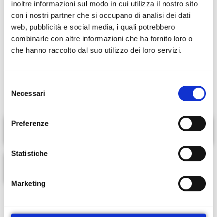
inoltre informazioni sul modo in cui utilizza il nostro sito
ed endovenosa
con i nostri partner che si occupano di analisi dei dati
Inserimento, sostituzione e gestione
catetere venoso
web, pubblicità e social media, i quali potrebbero
Inserimento, sostituzione e gestione catetere vescicale
combinarle con altre informazioni che ha fornito loro o
che hanno raccolto dal suo utilizzo dei loro servizi.
Rimozione dei punti di sutura
Gestione e controllo delle stomie
Assistenze diurne e notturne
S
Ambulatorio infermieristico
Necessari
e
l
e
Preferenze
z
Come prevenire le piaghe da decubito
i
o
Statistiche
n
PRENOTA ORA
e
Marketing
d
e
l