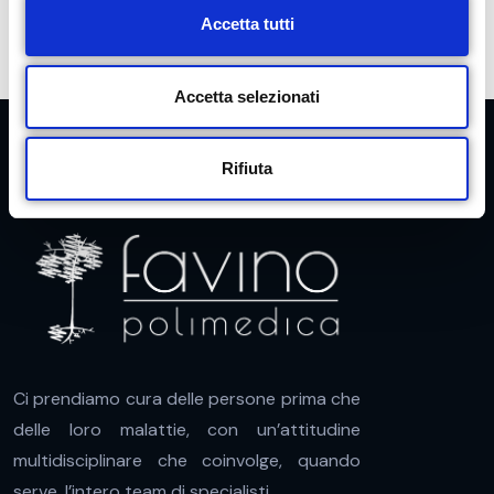
c
Accetta tutti
o
n
s
Accetta selezionati
e
n
Rifiuta
s
o
Ci prendiamo cura delle persone prima che
delle loro malattie, con un’attitudine
multidisciplinare che coinvolge, quando
serve, l’intero team di specialisti.