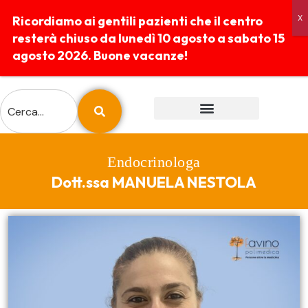
Ricordiamo ai gentili pazienti che il centro
resterà chiuso da lunedì 10 agosto a sabato 15
agosto 2026. Buone vacanze!
ESAMI E PREPARAZIONI
REFERTI ONLINE
Endocrinologa
Dott.ssa MANUELA NESTOLA