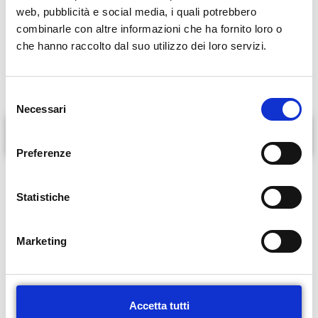
web, pubblicità e social media, i quali potrebbero
alterazioni del ciclo mestruale, irsutismo e sindrome dell’ovaio
combinarle con altre informazioni che ha fornito loro o
policistico
che hanno raccolto dal suo utilizzo dei loro servizi.
patologie endocrinologiche in gravidanza
disturbi della crescita
S
Necessari
e
l
Formazione
e
Preferenze
z
i
PRENOTA ORA
o
Statistiche
n
e
Marketing
d
e
l
c
Accetta tutti
o