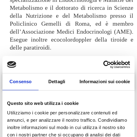
Metabolismo e il dottorato di ricerca in Scienze
della Nutrizione e del Metabolismo presso il
Policlinico Gemelli di Roma, ed è membro
dell’Associazione Medici Endocrinologi (AME).
Esegue inoltre ecocolordoppler della tiroide e
delle paratiroidi.
Consenso
Dettagli
Informazioni sui cookie
In evidenza
malattie che coinvolgono la tiroide e le paratiroidi
Questo sito web utilizza i cookie
adenomi ipofisari, iperprolattinemia
Utilizziamo i cookie per personalizzare contenuti ed
osteoporosi
annunci, e per analizzare il nostro traffico. Condividiamo
alterazioni del metabolismo (insulinoresistenza, iperinsulinismo,
inoltre informazioni sul modo in cui utilizza il nostro sito
diabete, ipercolesterolemie e ipertrigliceridemie)
con i nostri partner che si occupano di analisi dei dati
malattie delle ghiandole surrenaliche e ipertensioni endocrine