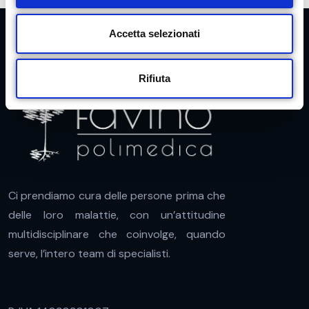
n
s
Accetta selezionati
e
n
Rifiuta
s
o
Ci prendiamo cura delle persone prima che
delle loro malattie, con un’attitudine
multidisciplinare che coinvolge, quando
serve, l’intero team di specialisti.