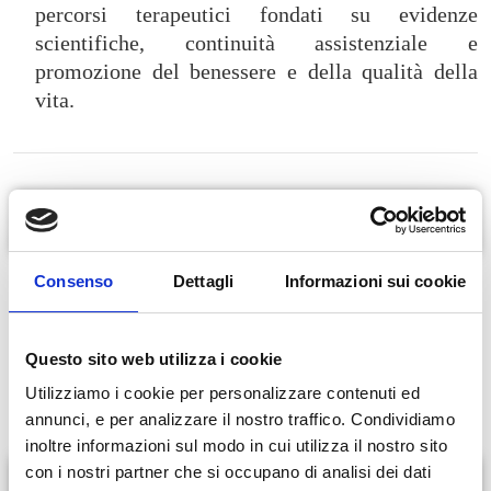
percorsi terapeutici fondati su evidenze
scientifiche, continuità assistenziale e
promozione del benessere e della qualità della
vita.
In evidenza
Ansia, attacchi di panico, fobie
Consenso
Dettagli
Informazioni sui cookie
Depressione, disturbi dell’umore, stress
Lutto, traumi, difficoltà relazionali
Questo sito web utilizza i cookie
Disregolazione emotiva
Disturbi del sonno e del comportamento alimentare
Utilizziamo i cookie per personalizzare contenuti ed
annunci, e per analizzare il nostro traffico. Condividiamo
inoltre informazioni sul modo in cui utilizza il nostro sito
con i nostri partner che si occupano di analisi dei dati
Servizi offerti