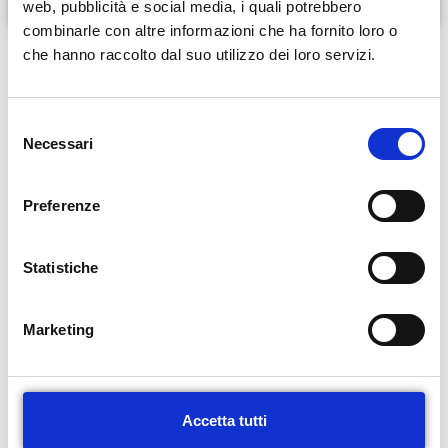
web, pubblicità e social media, i quali potrebbero
combinarle con altre informazioni che ha fornito loro o
che hanno raccolto dal suo utilizzo dei loro servizi.
Compila il modulo di seguito per
richiedere un appuntamento
S
Nome e Cognome
Necessari
e
l
e
Preferenze
z
Telefono
i
o
Statistiche
n
e
Email
Marketing
d
e
l
c
Accetta tutti
Indica la data per l’appuntamento
o