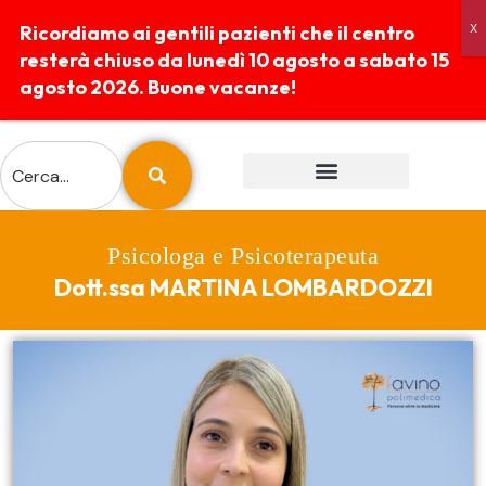
Ricordiamo ai gentili pazienti che il centro
resterà chiuso da lunedì 10 agosto a sabato 15
agosto 2026. Buone vacanze!
ESAMI E PREPARAZIONI
REFERTI ONLINE
Psicologa e Psicoterapeuta
Dott.ssa MARTINA LOMBARDOZZI