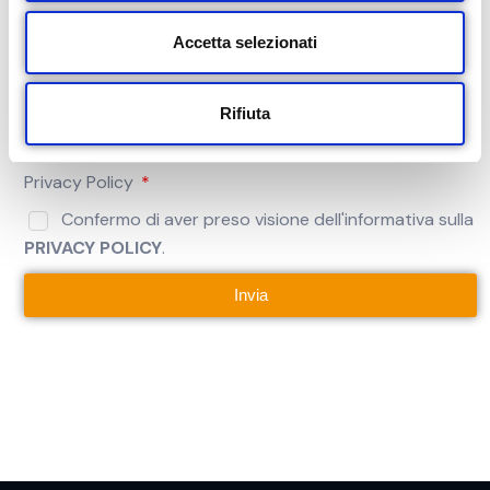
n
s
Accetta selezionati
e
Ulteriori comunicazioni
n
Rifiuta
s
o
Privacy Policy
Confermo di aver preso visione dell'informativa sulla
PRIVACY POLICY
.
Invia