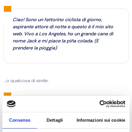
Ciao! Sono un fattorino ciclista di giorno,
aspirante attore di notte e questo è il mio sito
web. Vivo a Los Angeles, ho un grande cane di
nome Jack e mi piace la piña colada. (E
prendere la pioggia)
…o qualcosa di simile:
La Società XYZ Aggeggi è stata fondata nel 1971
e da allora fornisce al pubblico aggeggi di
ottima qualità. Situata a Fantasilandia, XYZ
Consenso
Dettagli
Informazioni sui cookie
impiega oltre 2.000 persone e realizza ogni