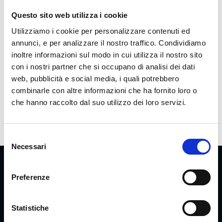
sorta di aggeggio fantastico per la comunità di
Questo sito web utilizza i cookie
Fantasilandia.
Utilizziamo i cookie per personalizzare contenuti ed
annunci, e per analizzare il nostro traffico. Condividiamo
inoltre informazioni sul modo in cui utilizza il nostro sito
con i nostri partner che si occupano di analisi dei dati
Come nuovo utente di WordPress, dovresti andare nella
web, pubblicità e social media, i quali potrebbero
tua
Bacheca
per eliminare questa pagina, e crearne delle
combinarle con altre informazioni che ha fornito loro o
nuove per i tuoi contenuti. Divertiti!
che hanno raccolto dal suo utilizzo dei loro servizi.
S
Necessari
e
l
e
Preferenze
z
i
o
Statistiche
n