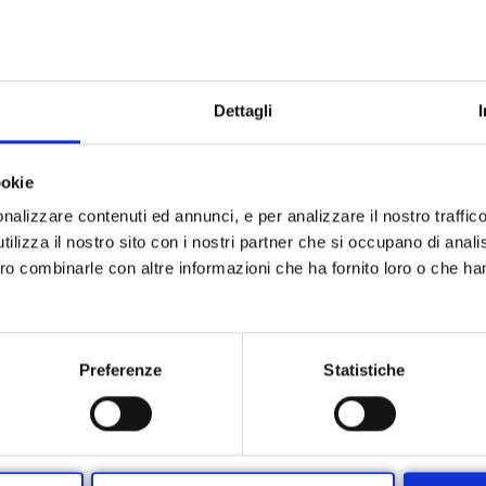
e con
il Dott. Riccardo Oliva, ginecologo oncologico,
per il mes
Dettagli
ransvaginale + Pap test
145 EURO
anziché 160€
ookie
 NEL MESE DI RIFERIMENTO
nalizzare contenuti ed annunci, e per analizzare il nostro traffic
ilizza il nostro sito con i nostri partner che si occupano di analis
569037
oppure
CLICCA SUL PULSANTE IN BASSO
e selez
ero combinarle con altre informazioni che ha fornito loro o che ha
inale, Pap Test – PROMO LUGLIO”
Preferenze
Statistiche
PRENOTA ORA