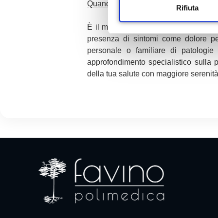
Quando è consigliata una visita con i
o
Rifiuta
n
È il momento giusto per una visita g
e
presenza di sintomi come dolore pelv
d
personale o familiare di patologi
e
approfondimento specialistico sulla 
l
della tua salute con maggiore sereni
c
o
n
s
e
n
s
o