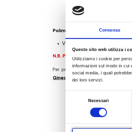
Polimedica Favino
in collaborazion
Consenso
Visita ginecologica + Ecografia t
Questo sito web utilizza i c
N.B. PROMOZIONE ATTUABILE SOLO
Utilizziamo i cookie per perso
informazioni sul modo in cui ut
Per prenotare
chiamaci ora
0656
social media, i quali potrebb
Ginecologica, Ecografia transvag
dei loro servizi.
S
Necessari
e
l
e
z
i