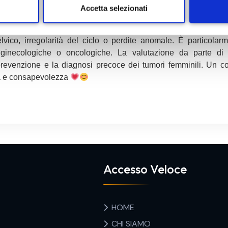
l ginecologo?
Accetta selezionati
inecologica con ecografia transvaginale e Pap Test quando è t
ico, irregolarità del ciclo o perdite anomale. È particolarm
e ginecologiche o oncologiche. La valutazione da parte di
prevenzione e la diagnosi precoce dei tumori femminili. Un co
tà e consapevolezza
Accesso Veloce
HOME
CHI SIAMO