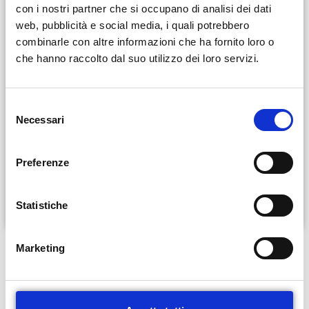
con i nostri partner che si occupano di analisi dei dati
web, pubblicità e social media, i quali potrebbero
combinarle con altre informazioni che ha fornito loro o
che hanno raccolto dal suo utilizzo dei loro servizi.
Erika Baglivo
S
Necessari
e
l
e
CONTATTI
Preferenze
z
+39 06 56569037
i
info@polifavino.com
o
Statistiche
n
e
Marketing
d
e
La fisioterapia si occupa della
prevenzione, cura e riabilitazione
l
dei pazienti
affetti da patologie o disfunzioni congenite o
c
acquisite in ambito muscoloscheletrico, neurologico e viscerale