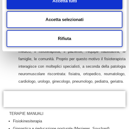
Accetta tutti
o
attraverso molteplici interventi terapeutici, quali: terapia fisica,
n
terapia manuale/manipolativa, massoterapia, terapia posturale,
s
Accetta selezionati
chinesiterapia e altre.
e
Il fisioterapista è di fatto un “tecnico” il cui reale
obiettivo
resta
n
sempre quello del
benessere fisico, psicologico, emozionale e
Rifiuta
s
sociale
del proprio paziente. Ciò richiede l’interazione tra il
o
medico, il fisioterapista, il paziente, l’équipe riabilitativa, le
famiglie, le comunità. Proprio per questo motivo il fisioterapista
interagisce con molteplici specialisti, a seconda della patologia
neuromuscolare riscontrata: fisiatra, ortopedico, reumatologo,
cardiologo, urologo, ginecologo, pneumologo, pediatra, geriatra.
Servizi offerti
TERAPIE MANUALI
Fisiokinesiterapia
Ginnastica e rieducazione posturale (Mezieres, Souchard)