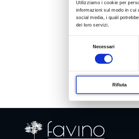
Utilizziamo i cookie per perso
informazioni sul modo in cui ut
social media, i quali potrebb
dei loro servizi.
S
Necessari
e
l
e
z
i
o
Rifiuta
n
e
d
e
l
c
o