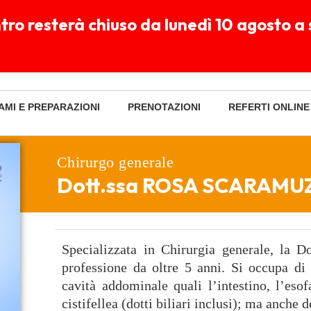
entro resterà chiuso da lunedì 10 agosto
Ve 7:30-20:00 - Sa 7:30-14:00
Clicca per chattare
enica chiuso
su WhatsApp
AMI E PREPARAZIONI
PRENOTAZIONI
REFERTI ONLINE
Chirurgo generale
Dott.ssa ROSA SCARAMU
Specializzata in Chirurgia generale, la D
professione da oltre 5 anni. Si occupa di 
cavità addominale quali l’intestino, l’esof
cistifellea (dotti biliari inclusi); ma anche d