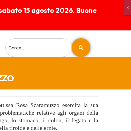
 a sabato 15 agosto 2026. Buone
06 56 56 90 37
Largo Alfonso Favino 37
Chiamaci
00173 Roma
ZZO
ott.ssa Rosa Scaramuzzo esercita la sua
problematiche relative agli organi della
ago, lo stomaco, il colon, il fegato e la
ella tiroide e delle ernie.