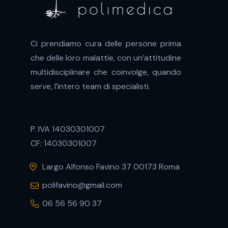
n
s
e
Ci prendiamo cura delle persone prima
n
s
che delle loro malattie, con un’attitudine
o
multidisciplinare che coinvolge, quando
serve, l’intero team di specialisti.
P. IVA 14030301007
CF: 14030301007
Largo Alfonso Favino 37 00173 Roma
polifavino@gmail.com
06 56 56 90 37