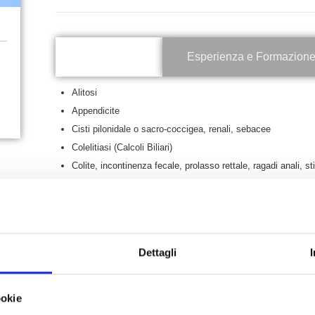
In evidenza
Esperienza e Formazion
Alitosi
Appendicite
Cisti pilonidale o sacro-coccigea, renali, sebacee
Colelitiasi (Calcoli Biliari)
Colite, incontinenza fecale, prolasso rettale, ragadi anali, s
Colon irritabile
Condilomi
Ernia crurale, epigastrica, iatale, inguinale, ombelicale
Tumore pancreas, tiroide, stomaco, colon, fegato, rene, rett
Dettagli
Reflusso gastroesofageo, gastrite
Ulcera duodenale, gastrica
Endometriosi
ookie
Mastectomia