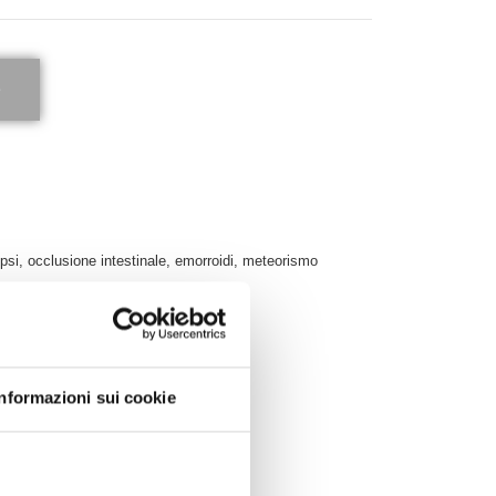
e
tipsi, occlusione intestinale, emorroidi, meteorismo
o, seno, intestino, esofago, cutaneo
Informazioni sui cookie