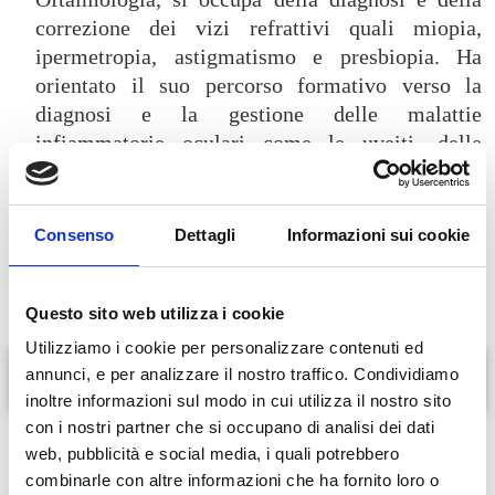
correzione dei vizi refrattivi quali miopia,
ipermetropia, astigmatismo e presbiopia. Ha
orientato il suo percorso formativo verso la
diagnosi e la gestione delle malattie
infiammatorie oculari come le uveiti, delle
neuropatie ottiche e della sindrome dell’occhio
secco (Dry Eye), per offrire al paziente un
approccio attento, personalizzato e mirato al
Consenso
Dettagli
Informazioni sui cookie
benessere visivo.
Questo sito web utilizza i cookie
Utilizziamo i cookie per personalizzare contenuti ed
annunci, e per analizzare il nostro traffico. Condividiamo
In evidenza
inoltre informazioni sul modo in cui utilizza il nostro sito
con i nostri partner che si occupano di analisi dei dati
Visite oculistiche complete con fondo oculare
web, pubblicità e social media, i quali potrebbero
Esame campo visivo
combinarle con altre informazioni che ha fornito loro o
OCT