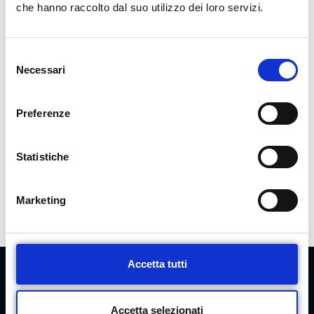
che hanno raccolto dal suo utilizzo dei loro servizi.
Retinografia
Dry Eye
S
Necessari
e
l
e
PRENOTA ORA
Preferenze
z
i
o
Statistiche
n
e
Marketing
d
e
l
c
Accetta tutti
o
n
s
Accetta selezionati