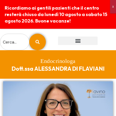
Ricordiamo ai gentili pazienti che il centro
resterà chiuso da lunedì 10 agosto a sabato 15
agosto 2026. Buone vacanze!
ESAMI E PREPARAZIONI
REFERTI ONLINE
Endocrinologa
Dott.ssa ALESSANDRA DI FLAVIANI