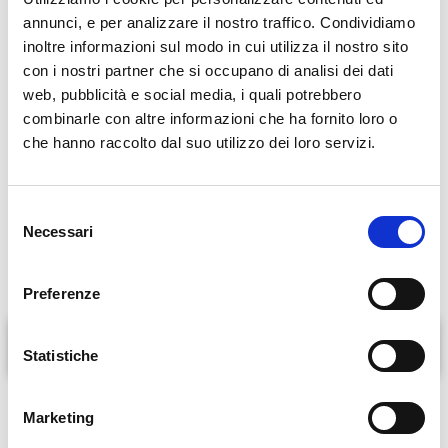
annunci, e per analizzare il nostro traffico. Condividiamo
Obesità
inoltre informazioni sul modo in cui utilizza il nostro sito
Malattia di basedowgraves
con i nostri partner che si occupano di analisi dei dati
Osteoporosi
web, pubblicità e social media, i quali potrebbero
Diabete mellito di tipo 1
combinarle con altre informazioni che ha fornito loro o
Diabete di tipo 2
che hanno raccolto dal suo utilizzo dei loro servizi.
Ipotiroidismo
Gozzo
Diabete gestazionale
S
Necessari
Tireopatia nodulare
e
l
Noduli tiroidei
e
Preferenze
z
i
Formazione
o
Statistiche
n
e
Marketing
PRENOTA ORA
d