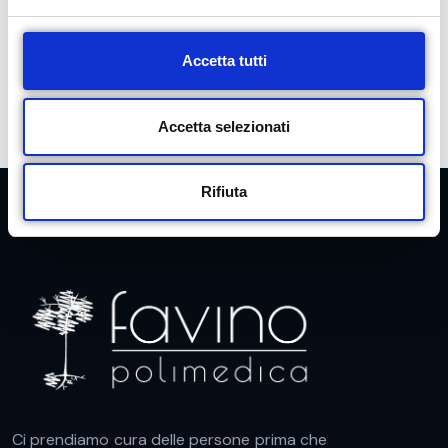
e
l
c
Accetta tutti
o
n
s
Accetta selezionati
e
n
Rifiuta
s
o
Ci prendiamo cura delle persone prima che