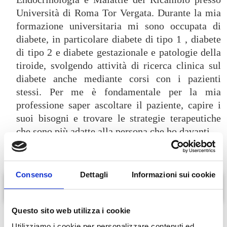
Università di Roma Tor Vergata. Durante la mia
formazione universitaria mi sono occupata di
diabete, in particolare diabete di tipo 1 , diabete
di tipo 2 e diabete gestazionale e patologie della
tiroide, svolgendo attività di ricerca clinica sul
diabete anche mediante corsi con i pazienti
stessi. Per me è fondamentale per la mia
professione saper ascoltare il paziente, capire i
suoi bisogni e trovare le strategie terapeutiche
che sono più adatte alla persona che ho davanti.
Consenso
Dettagli
Informazioni sui cookie
In evidenza
Questo sito web utilizza i cookie
Tiroidite di hashimoto
Utilizziamo i cookie per personalizzare contenuti ed
Diabete mellito