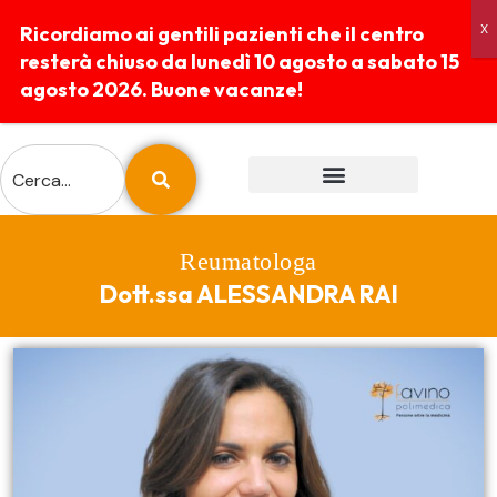
Ricordiamo ai gentili pazienti che il centro
resterà chiuso da lunedì 10 agosto a sabato 15
agosto 2026. Buone vacanze!
ESAMI E PREPARAZIONI
REFERTI ONLINE
Reumatologa
Dott.ssa ALESSANDRA RAI