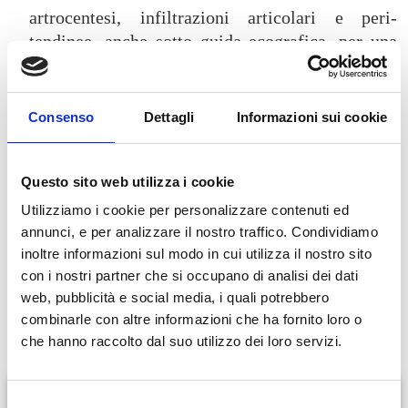
artrocentesi, infiltrazioni articolari e peri-
tendinee, anche sotto guida ecografica, per una
gestione terapeutica mirata delle principali
patologie articolari infiammatorie e
degenerative. Esperienza nella diagnosi di
Consenso
Dettagli
Informazioni sui cookie
patologie reumatologiche autoimmuni a carico
del connettivo (sclerosi sistemica, sindrome di
Sjogren, lupus eritematoso sistemico, miositi) e
Questo sito web utilizza i cookie
del sistema vascolare (vasculiti di grandi, medi e
Utilizziamo i cookie per personalizzare contenuti ed
piccoli vasi). Esperienza nella gestione del
annunci, e per analizzare il nostro traffico. Condividiamo
dolore cronico legato alla fibromialgia e nella
inoltre informazioni sul modo in cui utilizza il nostro sito
gestione di patologie del metabolismo osseo
con i nostri partner che si occupano di analisi dei dati
web, pubblicità e social media, i quali potrebbero
come l’osteoporosi.
combinarle con altre informazioni che ha fornito loro o
che hanno raccolto dal suo utilizzo dei loro servizi.
Prestazioni offerte
S