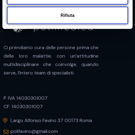
e
n
Rifiuta
s
o
Ci prendiamo cura delle persone prima che
delle loro malattie, con un’attitudine
multidisciplinare che coinvolge, quando
serve, l’intero team di specialisti.
P. IVA 14030301007
CF: 14030301007
Largo Alfonso Favino 37 00173 Roma
polifavino@gmail.com