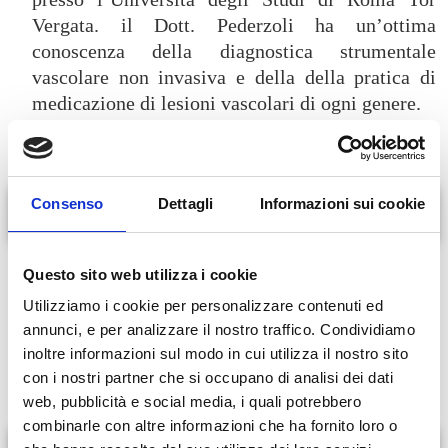
Vergata. il Dott. Pederzoli ha un’ottima
conoscenza della diagnostica strumentale
vascolare non invasiva e della della pratica di
medicazione di lesioni vascolari di ogni genere.
Consenso
Dettagli
Informazioni sui cookie
Servizi offerti
Ecocolor doppler
(diagnostica vascolare non invasiva avanzata)
Questo sito web utilizza i cookie
È la metodica di base, principale ed altamente affidabile, di studio
Utilizziamo i cookie per personalizzare contenuti ed
di tutte le malattie del sistema circolatorio, indispensabile per
annunci, e per analizzare il nostro traffico. Condividiamo
arrivare ad una diagnosi e definire un corretto programma di
inoltre informazioni sul modo in cui utilizza il nostro sito
trattamento.
con i nostri partner che si occupano di analisi dei dati
web, pubblicità e social media, i quali potrebbero
combinarle con altre informazioni che ha fornito loro o