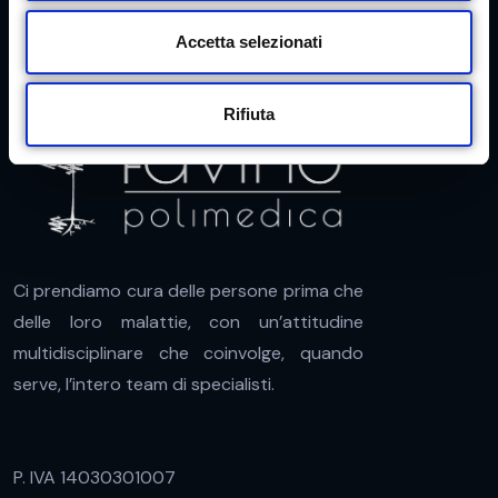
n
s
Accetta selezionati
e
n
Rifiuta
s
o
Ci prendiamo cura delle persone prima che
delle loro malattie, con un’attitudine
multidisciplinare che coinvolge, quando
serve, l’intero team di specialisti.
P. IVA 14030301007