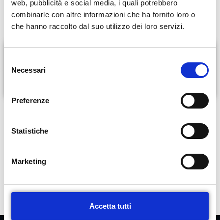
web, pubblicità e social media, i quali potrebbero
Elaborazione di piani alimentari in gravidanza ed allattamento
combinarle con altre informazioni che ha fornito loro o
che hanno raccolto dal suo utilizzo dei loro servizi.
Che cosa è l’analisi vettoriale
S
Necessari
e
Esperienze di lavoro
l
e
Preferenze
z
i
PRENOTA ORA
o
Statistiche
n
e
Marketing
d
e
l
c
Accetta tutti
o