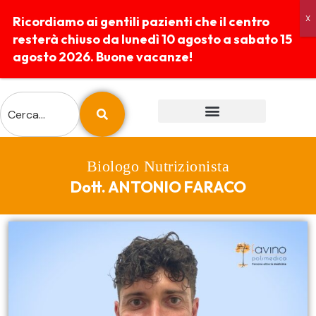
Ricordiamo ai gentili pazienti che il centro
resterà chiuso da lunedì 10 agosto a sabato 15
agosto 2026. Buone vacanze!
ESAMI E PREPARAZIONI
REFERTI ONLINE
Biologo Nutrizionista
Dott. ANTONIO FARACO