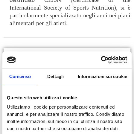
International Society of Sports Nutrition), si è
particolarmente specializzato negli anni nei piani
alimentari per gli atleti.
In evidenza
Elaborazione
piani alimentari per la salute e lo sport
Consenso
Dettagli
Informazioni sui cookie
Preparazione alla
competizione
e gestione della stessa tramite
alimentazione e integrazione mirata
Analisi della
composizione corporea
mediante dispositivo Akern
Questo sito web utilizza i cookie
BIA101 ASE ed analisi vettoriale (l’analisi vettoriale permette di
Utilizziamo i cookie per personalizzare contenuti ed
effettuare una valutazione semi quantitativa della massa muscolare
annunci, e per analizzare il nostro traffico. Condividiamo
e dell’idratazione)
inoltre informazioni sul modo in cui utilizza il nostro sito
Elaborazione di piani alimentari in caso di patologie (diabete,
con i nostri partner che si occupano di analisi dei dati
malattie cardio-vascolari, metaboliche e dell’apparato digerente)