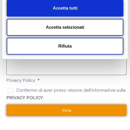
c
Accetta tutti
o
n
Indica la data per l’appuntamento
s
Accetta selezionati
e
n
Rifiuta
s
Ulteriori comunicazioni
o
Privacy Policy
Confermo di aver preso visione dell'informativa sulla
PRIVACY POLICY
.
Invia