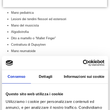
Patologie trattate
Mano pediatrica
Lesioni dei tendini flessori ed estensori
Mano del musicista
Algodistrofia
Dito a martello o “Mallet Finger”
Contrattura di Dupuytren
Mano reumatoide
Sindrome del tunnel carpale
Malattia di De Quervain
Epicondilite (Gomito del tennista)
Consenso
Dettagli
Informazioni sui cookie
Lesione del legamento collaterale ulnare del pollice (LCU) o pollice
dello sciatore
Fratture della mano
Questo sito web utilizza i cookie
Rizoartrosi
Utilizziamo i cookie per personalizzare contenuti ed
Frattura radio
annunci, e per analizzare il nostro traffico. Condividiamo
Dito a scatto