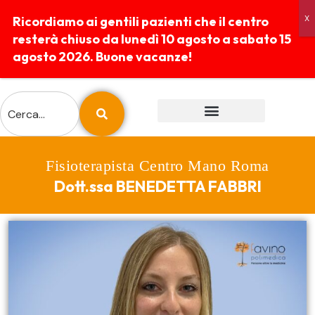
Ricordiamo ai gentili pazienti che il centro
resterà chiuso da lunedì 10 agosto a sabato 15
agosto 2026. Buone vacanze!
ESAMI E PREPARAZIONI
REFERTI ONLINE
Fisioterapista Centro Mano Roma
Dott.ssa BENEDETTA FABBRI