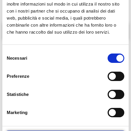
inoltre informazioni sul modo in cui utilizza il nostro sito
con i nostri partner che si occupano di analisi dei dati
web, pubblicità e social media, i quali potrebbero
combinarle con altre informazioni che ha fornito loro o
Servizi offerti
che hanno raccolto dal suo utilizzo dei loro servizi.
Compila il modulo di seguito per
S
Necessari
richiedere un appuntamento
e
l
Nome e Cognome
e
Preferenze
z
i
o
Statistiche
Telefono
n
e
Marketing
d
e
Email
l