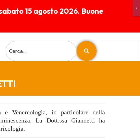
 a sabato 15 agosto 2026. Buone
06 56 56 90 37
Largo Alfonso Favino 37
Chiamaci
00173 Roma
ETTI
a e Venereologia, in particolare nella
uminescenza. La Dott.ssa Giannetti ha
tricologia.