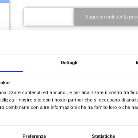
Servizi offerti
Suggerimenti per la pre
Mappatura dei nei (epiluminescenza)
Allergologia dermatologica
Crioterapia – Azoto liquido per verruche condilomi e similari
Analisi del capello (
tricologia
), trattamento della
alopecia
(ca
Dettagli
ookie
PRENOTA ORA
nalizzare contenuti ed annunci, e per analizzare il nostro traffic
ilizza il nostro sito con i nostri partner che si occupano di analis
ero combinarle con altre informazioni che ha fornito loro o che ha
Preferenze
Statistiche