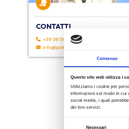
CONTATTI
+39 06 56569037
info@polifavino.com
Consenso
Questo sito web utilizza i c
Utilizziamo i cookie per perso
informazioni sul modo in cui ut
social media, i quali potrebb
dei loro servizi.
S
Necessari
e