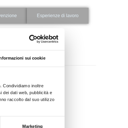
venzione
Esperienze di lavoro
duta dei capelli)
Informazioni sui cookie
o. Condividiamo inoltre
i dei dati web, pubblicità e
nno raccolto dal suo utilizzo
Marketing