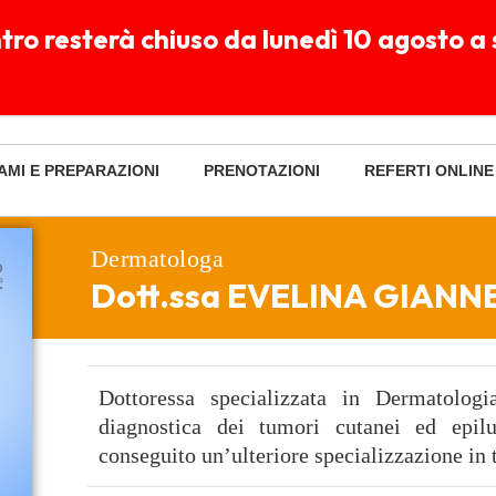
entro resterà chiuso da lunedì 10 agosto
Ve 7:30-20:00 - Sa 7:30-14:00
Clicca per chattare
enica chiuso
su WhatsApp
AMI E PREPARAZIONI
PRENOTAZIONI
REFERTI ONLINE
Dermatologa
Dott.ssa EVELINA GIANN
Dottoressa specializzata in Dermatologi
diagnostica dei tumori cutanei ed epil
conseguito un’ulteriore specializzazione in 