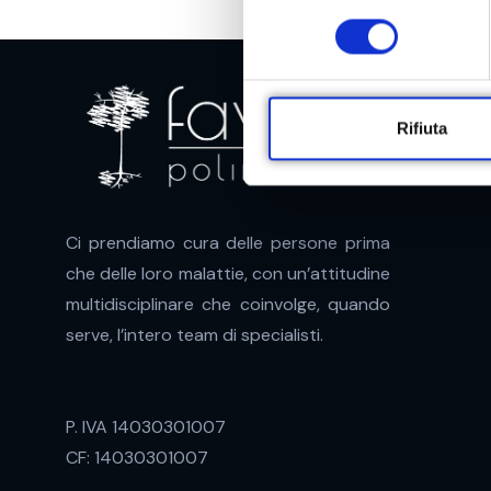
l
e
z
i
o
Rifiuta
n
e
d
e
Ci prendiamo cura delle persone prima
l
che delle loro malattie, con un’attitudine
c
multidisciplinare che coinvolge, quando
o
serve, l’intero team di specialisti.
n
s
e
n
P. IVA 14030301007
s
CF: 14030301007
o