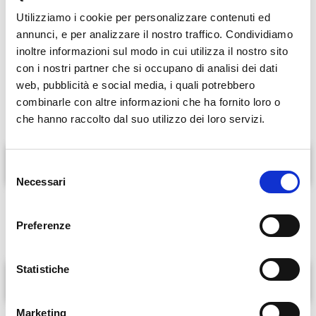
come Medico Urologo presso la Clinica Fabia
Utilizziamo i cookie per personalizzare contenuti ed
Mater e la Casa di cura Paideia di Roma. Da
annunci, e per analizzare il nostro traffico. Condividiamo
luglio 2016 svolge inoltre attività urologica
inoltre informazioni sul modo in cui utilizza il nostro sito
clinica presso la Direzione di Sanità e Igiene
con i nostri partner che si occupano di analisi dei dati
dello Stato della Città del Vaticano.
web, pubblicità e social media, i quali potrebbero
combinarle con altre informazioni che ha fornito loro o
che hanno raccolto dal suo utilizzo dei loro servizi.
Servizi offerti
S
Necessari
e
l
Visite urologiche
e
Uroflussimetria
Preferenze
z
i
o
Statistiche
Malattie urologiche
n
e
Marketing