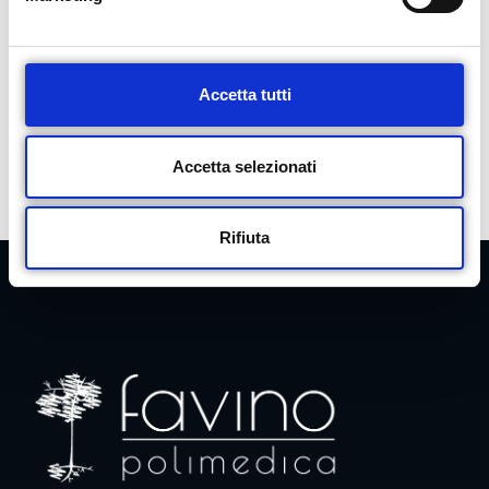
d
PRENOTA ORA
e
l
c
Accetta tutti
o
n
s
Accetta selezionati
e
n
Rifiuta
s
o