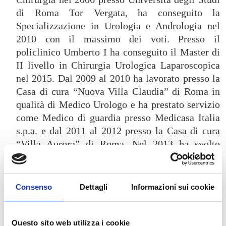
di Roma Tor Vergata, ha conseguito la
Specializzazione in Urologia e Andrologia nel
2010 con il massimo dei voti. Presso il
policlinico Umberto I ha conseguito il Master di
II livello in Chirurgia Urologica Laparoscopica
nel 2015. Dal 2009 al 2010 ha lavorato presso la
Casa di cura “Nuova Villa Claudia” di Roma in
qualità di Medico Urologo e ha prestato servizio
come Medico di guardia presso Medicasa Italia
s.p.a. e dal 2011 al 2012 presso la Casa di cura
“Villa Aurora” di Roma. Nel 2013 ha svolto
un’esperienza professionale come Urologo in
Belgio presso il Centre Hospitalier Wallonie
Picarde di Tournai e il Centre Hospitalier
Consenso
Dettagli
Informazioni sui cookie
Hornu/Frameries di Hornu, dal 2006 al 2015 ha
svolto attività clinica presso S.S. LAZIO S.p.a.
con il ruolo di Medico sociale e dal 2011 lavora
Questo sito web utilizza i cookie