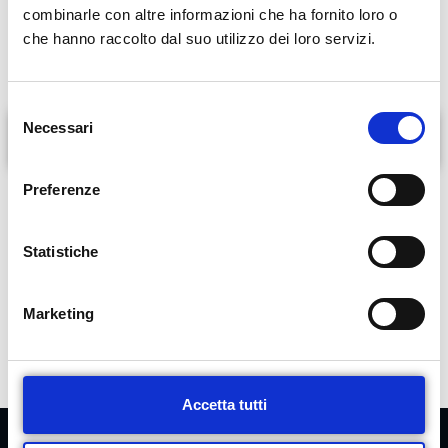
combinarle con altre informazioni che ha fornito loro o
disturbi dell’eiaculazione, irregolarità mestruali, menopausa ed
che hanno raccolto dal suo utilizzo dei loro servizi.
eventuali complicazioni
S
Necessari
e
Formazione
l
e
Preferenze
z
PRENOTA ORA
i
o
Statistiche
n
e
Marketing
d
e
l
c
Accetta tutti
o
n