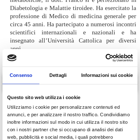
Diabetologia e Malattie tiroidee. Ha esercitato la
professione di Medico di medicina generale per
circa 45 anni. Ha partecipato a numerosi incontri
scientifici internazionali e nazionali e ha
insegnato all’Università Cattolica per diversi
anni.
Consenso
Dettagli
Informazioni sui cookie
In evidenza
Questo sito web utilizza i cookie
Ipogonadismo
Utilizziamo i cookie per personalizzare contenuti ed
Patologie della tiroide (noduli, tumori, ipertiroidismo)
annunci, e per analizzare il nostro traffico. Condividiamo
Osteoporosi ed altre malattie metaboliche dell’osso
inoltre informazioni sul modo in cui utilizza il nostro sito
Diabete mellito di tipo I e II
con i nostri partner che si occupano di analisi dei dati
Patologie dell’apparato riproduttivo maschile e di quello femminile,
web, pubblicità e social media, i quali potrebbero
della disfunzione erettile, dell’infertilità maschile e femminile;