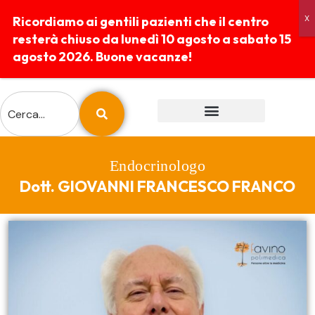
Ricordiamo ai gentili pazienti che il centro
resterà chiuso da lunedì 10 agosto a sabato 15
agosto 2026. Buone vacanze!
ESAMI E PREPARAZIONI
REFERTI ONLINE
Endocrinologo
Dott. GIOVANNI FRANCESCO FRANCO