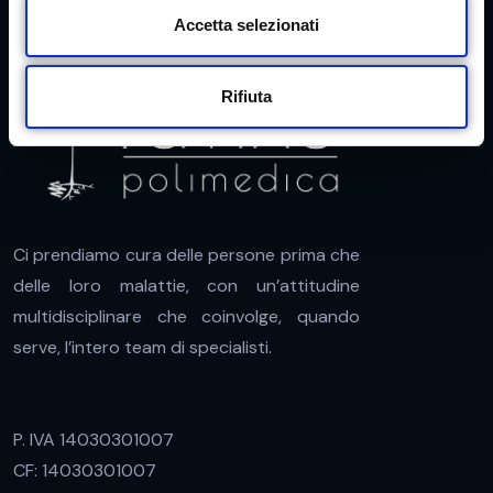
s
Accetta selezionati
e
n
Rifiuta
s
o
Ci prendiamo cura delle persone prima che
delle loro malattie, con un’attitudine
multidisciplinare che coinvolge, quando
serve, l’intero team di specialisti.
P. IVA 14030301007
CF: 14030301007