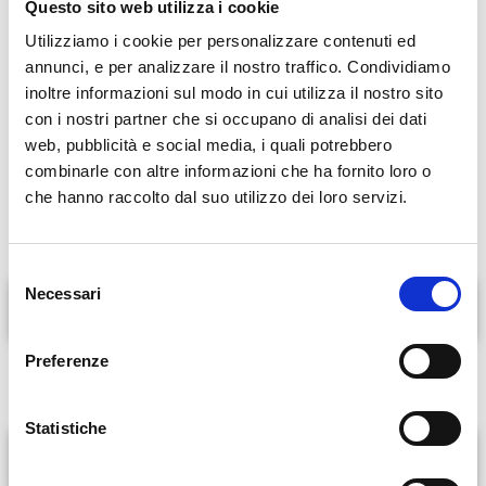
Questo sito web utilizza i cookie
specialisti in Italia a introdurre il trattamento di
Utilizziamo i cookie per personalizzare contenuti ed
cross-linking per il cheratocono. Attualmente è
annunci, e per analizzare il nostro traffico. Condividiamo
Direttore Sanitario di un rinomato centro
inoltre informazioni sul modo in cui utilizza il nostro sito
oculistico di Roma, dove continua a esercitare
con i nostri partner che si occupano di analisi dei dati
attività ambulatoriale e chirurgica con un
web, pubblicità e social media, i quali potrebbero
approccio altamente specialistico e orientato alla
combinarle con altre informazioni che ha fornito loro o
qualità delle cure.
che hanno raccolto dal suo utilizzo dei loro servizi.
S
Necessari
e
Servizi offerti
l
e
Preferenze
Visite oculistiche complete con fondo oculare
z
i
o
Statistiche
n
Esperienze di lavoro
e