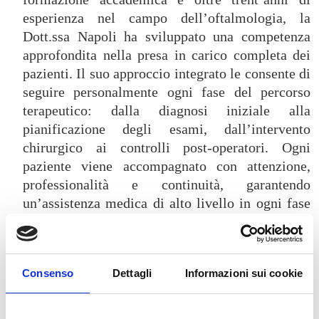
esperienza nel campo dell’oftalmologia, la
Dott.ssa Napoli ha sviluppato una competenza
approfondita nella presa in carico completa dei
pazienti. Il suo approccio integrato le consente di
seguire personalmente ogni fase del percorso
terapeutico: dalla diagnosi iniziale alla
pianificazione degli esami, dall’intervento
chirurgico ai controlli post-operatori. Ogni
paziente viene accompagnato con attenzione,
professionalità e continuità, garantendo
un’assistenza medica di alto livello in ogni fase
del trattamento. Vanta oltre un migliaio di
interventi per la cataratta e per la correzione dei
difetti visivi (miopia, astigmatismo,
Consenso
Dettagli
Informazioni sui cookie
ipermetropia, presbiopia), utilizzando le
tecnologie più avanzate come il laser ad eccimeri
e il femtolaser. È stata inoltre tra i primi