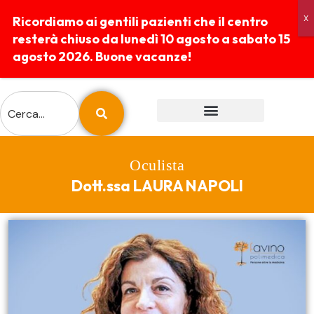
Ricordiamo ai gentili pazienti che il centro
resterà chiuso da lunedì 10 agosto a sabato 15
agosto 2026. Buone vacanze!
ESAMI E PREPARAZIONI
REFERTI ONLINE
Oculista
Dott.ssa LAURA NAPOLI