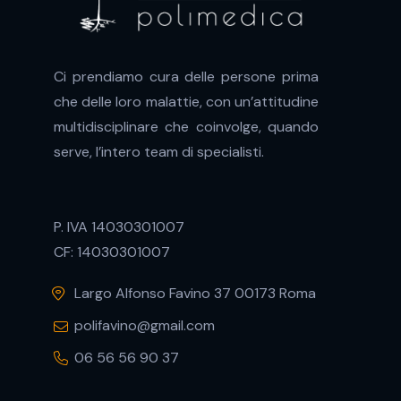
n
s
e
Ci prendiamo cura delle persone prima
n
s
che delle loro malattie, con un’attitudine
o
multidisciplinare che coinvolge, quando
serve, l’intero team di specialisti.
P. IVA 14030301007
CF: 14030301007
Largo Alfonso Favino 37 00173 Roma
polifavino@gmail.com
06 56 56 90 37