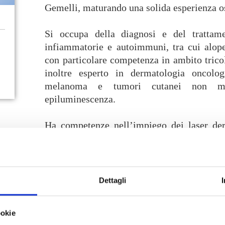
Gemelli, maturando una solida esperienza o
Si occupa della diagnosi e del trattame
infiammatorie e autoimmuni, tra cui alopec
con particolare competenza in ambito tricol
inoltre esperto in dermatologia oncolog
melanoma e tumori cutanei non me
epiluminescenza.
Ha competenze nell’impiego dei laser derm
vascolari, cicatrici, discromie e in ambi
pubblicazioni scientifiche e relatore a 
membro della SIDeMaST e della EADV.
Dettagli
Servizi offerti
Formazione
ookie