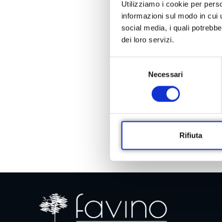
Utilizziamo i cookie per perso
informazioni sul modo in cui ut
social media, i quali potrebb
dei loro servizi.
S
Necessari
e
l
e
z
i
o
Rifiuta
n
e
d
e
l
c
o