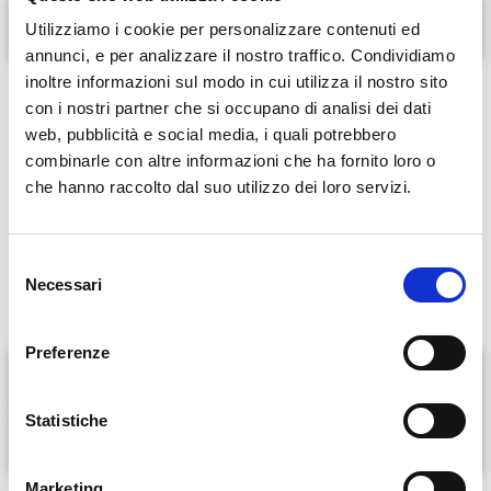
In evidenza
Utilizziamo i cookie per personalizzare contenuti ed
annunci, e per analizzare il nostro traffico. Condividiamo
inoltre informazioni sul modo in cui utilizza il nostro sito
Riabilitazione del pavimento pelvico – presa di coscienza –
con i nostri partner che si occupano di analisi dei dati
esercizio terapeutico -autotrattamento:
web, pubblicità e social media, i quali potrebbero
INCONTINENZA, GRAVIDANZA, MENOPAUSA, SINDROME DEL
combinarle con altre informazioni che ha fornito loro o
DOLORE PELVICO CRONICO
che hanno raccolto dal suo utilizzo dei loro servizi.
Linfodrenaggio linfatico manuale metodo Vodder
Rieducazione posturale globale e stretching globale attivo metodo
Souchard
S
Necessari
Trattamento Trigger Point (David Simons Academy)
e
l
e
Preferenze
z
Pavimento pelvico
i
o
Statistiche
Scoliosi
n
e
Marketing