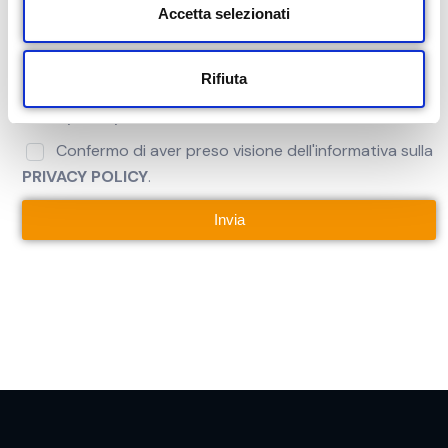
s
Accetta selezionati
Ulteriori comunicazioni
e
n
Rifiuta
s
o
Privacy Policy
Confermo di aver preso visione dell'informativa sulla
PRIVACY POLICY
.
Invia