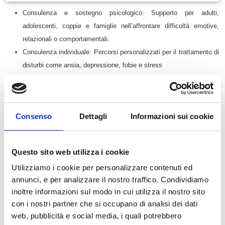
Consulenza e sostegno psicologico
: Supporto per adulti,
adolescenti, coppie e famiglie nell’affrontare difficoltà emotive,
relazionali o comportamentali.
Consulenza individuale
: Percorsi personalizzati per il trattamento di
disturbi come ansia, depressione, fobie e stress
Consulenza di coppia e familiare
: Interventi mirati a migliorare la
comunicazione e risolvere conflitti all’interno della coppia o del
nucleo familiare.
Consenso
Dettagli
Informazioni sui cookie
Supporto all’adolescenza
: Assistenza specifica per adolescenti che
affrontano problematiche legate all’età evolutiva, come difficoltà
scolastiche, relazionali o di autostima
Questo sito web utilizza i cookie
Interventi di prevenzione e promozione della salute mentale
:
Utilizziamo i cookie per personalizzare contenuti ed
Programmi volti a prevenire l’insorgenza di disturbi psicologici e a
annunci, e per analizzare il nostro traffico. Condividiamo
promuovere stili di vita salutari.
inoltre informazioni sul modo in cui utilizza il nostro sito
con i nostri partner che si occupano di analisi dei dati
web, pubblicità e social media, i quali potrebbero