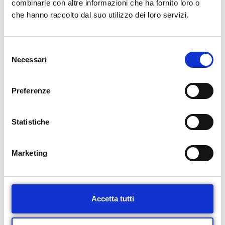
combinarle con altre informazioni che ha fornito loro o
Compila il modulo di seguito per
che hanno raccolto dal suo utilizzo dei loro servizi.
richiedere un appuntamento
Nome e Cognome
S
Necessari
e
l
e
Preferenze
Telefono
z
i
o
Statistiche
n
Email
e
Marketing
d
e
l
Indica la data per l’appuntamento
c
Accetta tutti
o
n