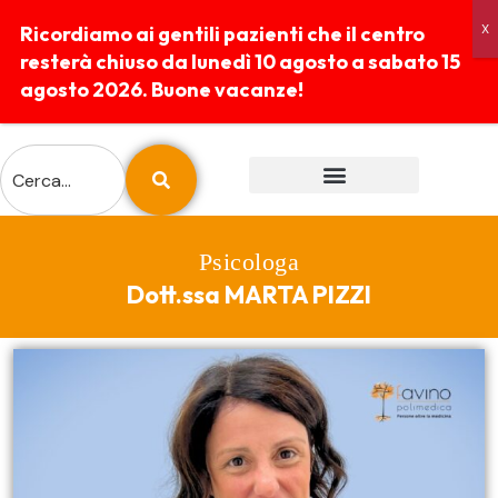
Ricordiamo ai gentili pazienti che il centro
resterà chiuso da lunedì 10 agosto a sabato 15
agosto 2026. Buone vacanze!
ESAMI E PREPARAZIONI
REFERTI ONLINE
Psicologa
Dott.ssa MARTA PIZZI