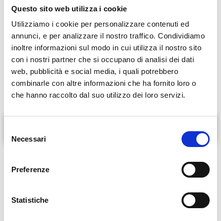
patologie delle ovaie e delle tube, endometriosi
Questo sito web utilizza i cookie
profonda, prolasso urogenitale). Svolge attività
Utilizziamo i cookie per personalizzare contenuti ed
di ricerca clinica nell’ambito dell’uroginecologia
annunci, e per analizzare il nostro traffico. Condividiamo
presso l’Università Cattolica del Sacro Cuore –
inoltre informazioni sul modo in cui utilizza il nostro sito
Fondazione Policlinico Universitario Agostino
con i nostri partner che si occupano di analisi dei dati
web, pubblicità e social media, i quali potrebbero
Gemelli IRCCS.
combinarle con altre informazioni che ha fornito loro o
che hanno raccolto dal suo utilizzo dei loro servizi.
Patologie trattate
S
Necessari
e
l
menopausa
e
disturbi del basso tratto urinario nella donna (cistiti croniche o
Preferenze
z
ricorrenti, cistite interstiziale, dolore pelvico cronico)
i
patologie ginecologiche benigne (fibromi uterini, patologie delle
o
Statistiche
ovaie e delle tube, endometriosi profonda, prolasso urogenitale)
n