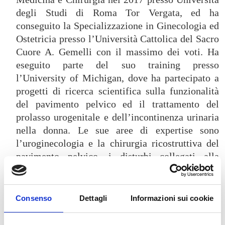
degli Studi di Roma Tor Vergata, ed ha
conseguito la Specializzazione in Ginecologia ed
Ostetricia presso l’Università Cattolica del Sacro
Cuore A. Gemelli con il massimo dei voti. Ha
eseguito parte del suo training presso
l’University of Michigan, dove ha partecipato a
progetti di ricerca scientifica sulla funzionalità
del pavimento pelvico ed il trattamento del
prolasso urogenitale e dell’incontinenza urinaria
nella donna. Le sue aree di expertise sono
l’uroginecologia e la chirurgia ricostruttiva del
pavimento pelvico, i disturbi collegati alla
menopausa, disturbi del basso tratto urinario
nella donna (cistiti croniche o ricorrenti, cistite
interstiziale, dolore pelvico cronico), la chirurgia
Consenso
Dettagli
Informazioni sui cookie
mininvasiva laparoscopica e robotica per
patologie ginecologiche benigne (fibromi uterini,