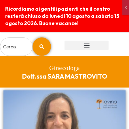
Ricordiamo ai gentili pazienti che il centro
resterà chiuso da lunedì 10 agosto a sabato 15
agosto 2026. Buone vacanze!
ESAMI E PREPARAZIONI
REFERTI ONLINE
Ginecologa
Dott.ssa SARA MASTROVITO