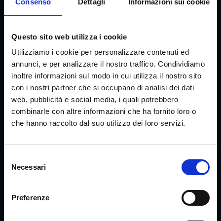
Consenso
Dettagli
Informazioni sui cookie
Questo sito web utilizza i cookie
Utilizziamo i cookie per personalizzare contenuti ed
annunci, e per analizzare il nostro traffico. Condividiamo
inoltre informazioni sul modo in cui utilizza il nostro sito
con i nostri partner che si occupano di analisi dei dati
web, pubblicità e social media, i quali potrebbero
Ci prendiamo cura delle persone prima che
combinarle con altre informazioni che ha fornito loro o
delle loro malattie, con un’attitudine
che hanno raccolto dal suo utilizzo dei loro servizi.
multidisciplinare che coinvolge, quando
serve, l’intero team di specialisti.
S
Necessari
e
l
P. IVA 14030301007
e
CF: 14030301007
Preferenze
z
i
Largo Alfonso Favino 37 00173 Roma